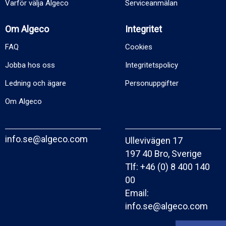
Varför välja Algeco
Serviceanmälan
Om Algeco
Integritet
FAQ
Cookies
Jobba hos oss
Integritetspolicy
Ledning och ägare
Personuppgifter
Om Algeco
info.se@algeco.com
Ullevivägen 17
197 40 Bro, Sverige
Tlf:
+46 (0) 8 400 140
00
Email:
info.se@algeco.com