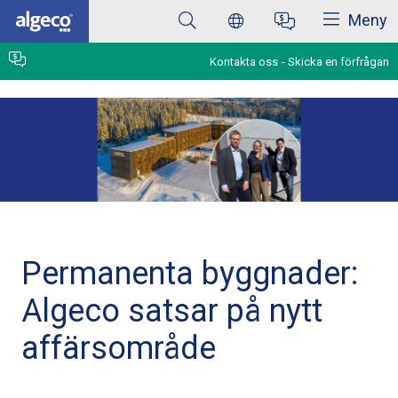
Stäng
Hoppa
Meny
till
huvudinnehåll
Kontakta oss
Skicka en förfrågan
Permanenta byggnader:
Algeco satsar på nytt
affärsområde