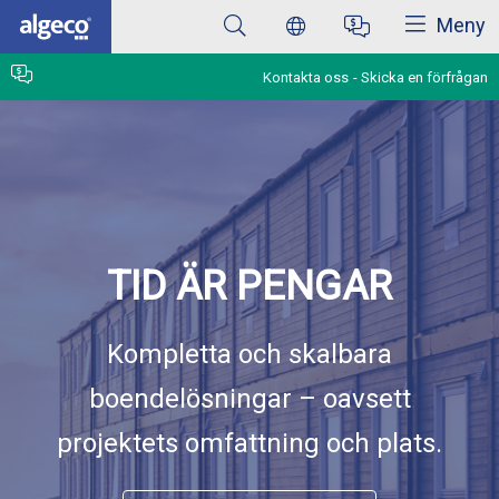
Stäng
Hoppa
Meny
till
huvudinnehåll
Kontakta oss
Skicka en förfrågan
TID ÄR PENGAR
Kompletta och skalbara
boendelösningar – oavsett
projektets omfattning och plats.