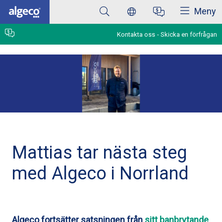
Stäng
Hoppa
Meny
till
huvudinnehåll
Kontakta oss
Skicka en förfrågan
Mattias tar nästa steg
med Algeco i Norrland
Algeco fortsätter satsningen från
sitt banbrytande