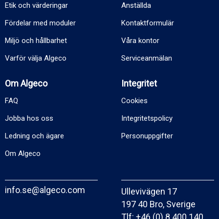
Etik och värderingar
Anställda
Fördelar med moduler
Kontaktformulär
Miljö och hållbarhet
Våra kontor
Varför välja Algeco
Serviceanmälan
Om Algeco
Integritet
FAQ
Cookies
Jobba hos oss
Integritetspolicy
Ledning och ägare
Personuppgifter
Om Algeco
info.se@algeco.com
Ullevivägen 17
197 40 Bro, Sverige
Tlf:
+46 (0) 8 400 140