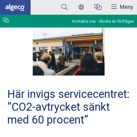
Stäng
Hoppa
Meny
till
huvudinnehåll
Kontakta oss
Skicka en förfrågan
Här invigs servicecentret:
”CO2-avtrycket sänkt
med 60 procent”