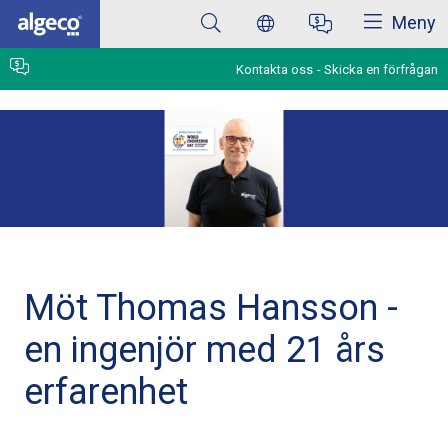
Stäng
Hoppa
Meny
till
huvudinnehåll
Kontakta oss
Skicka en förfrågan
Möt Thomas Hansson -
en ingenjör med 21 års
erfarenhet