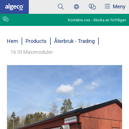
Stäng
Hoppa
Meny
till
huvudinnehåll
Kontakta oss
Skicka en förfrågan
Länkstig
Hem
Products
Återbruk - Trading
16 St Maximoduler