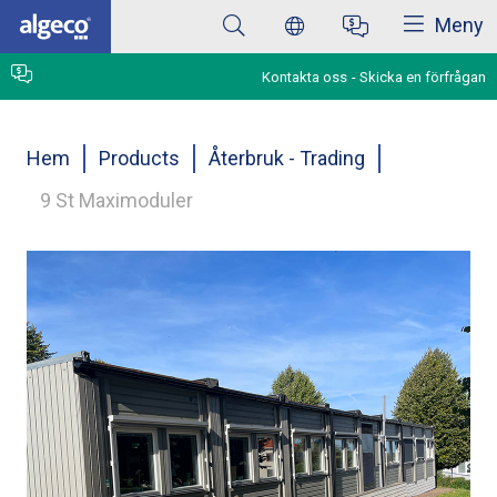
Stäng
Hoppa
Meny
till
huvudinnehåll
Kontakta oss
Skicka en förfrågan
Länkstig
Hem
Products
Återbruk - Trading
9 St Maximoduler