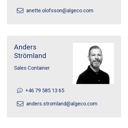
anette.olofsson@algeco.com
Anders Strömland ">
Anders
Strömland
Sales Container
+46 79 585 13 65
anders.stromland@algeco.com