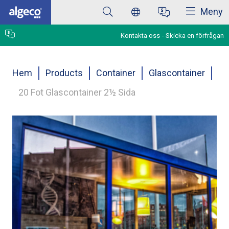
Stäng
Hoppa
Meny
till
huvudinnehåll
Kontakta oss
Skicka en förfrågan
Länkstig
Hem
Products
Container
Glascontainer
20 Fot Glascontainer 2½ Sida