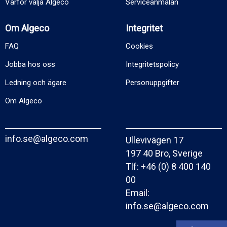
Varför välja Algeco
Serviceanmälan
Om Algeco
Integritet
FAQ
Cookies
Jobba hos oss
Integritetspolicy
Ledning och ägare
Personuppgifter
Om Algeco
info.se@algeco.com
Ullevivägen 17
197 40 Bro, Sverige
Tlf:
+46 (0) 8 400 140
00
Email:
info.se@algeco.com