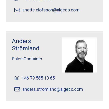
anette.olofsson@algeco.com
Anders Strömland ">
Anders
Strömland
Sales Container
+46 79 585 13 65
anders.stromland@algeco.com