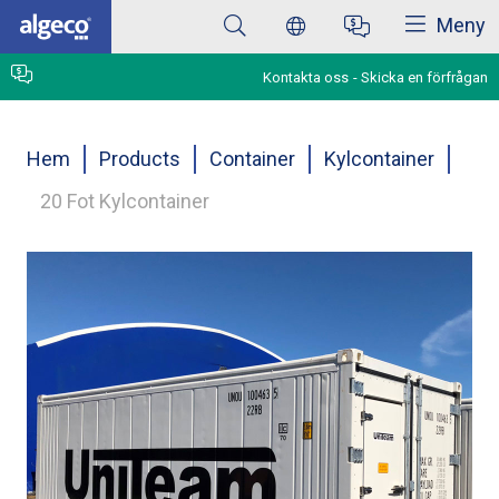
Stäng
Hoppa
Meny
till
huvudinnehåll
Kontakta oss
Skicka en förfrågan
Länkstig
Hem
Products
Container
Kylcontainer
20 Fot Kylcontainer