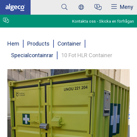
Stäng
Hoppa
Meny
till
huvudinnehåll
Kontakta oss
Skicka en förfrågan
Länkstig
Hem
Products
Container
Specialcontainrar
10 Fot HLR Container