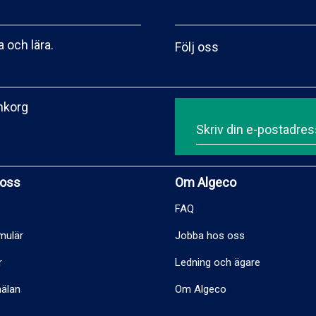
 och lära.
Följ oss
inkorg
 oss
Om Algeco
FAQ
mulär
Jobba hos oss
r
Ledning och ägare
älan
Om Algeco