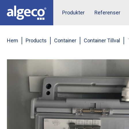
Hoppa
till
Top
Produkter
Referenser
huvudinnehåll
menu
Hem
Products
Container
Container Tillval
Länkstig