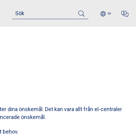
fter dina önskemål. Det kan vara allt från el-centraler
vancerade önskemål.
t behov.