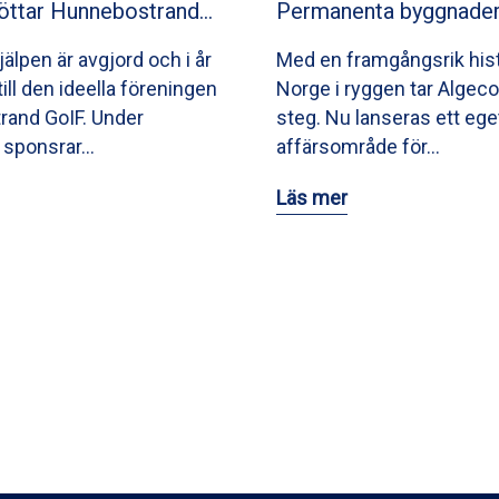
öttar Hunnebostrand…
Permanenta byggnader
älpen är avgjord och i år
Med en framgångsrik hist
till den ideella föreningen
Norge i ryggen tar Algeco
and GoIF. Under
steg. Nu lanseras ett ege
sponsrar…
affärsområde för…
Läs mer