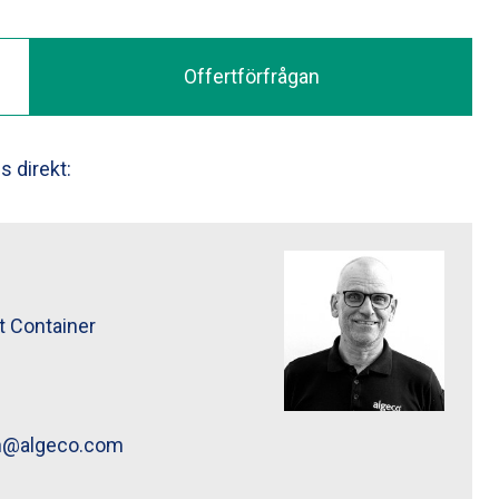
Offertförfrågan
 direkt:
Thomas Hansson ">
t Container
n@algeco.com