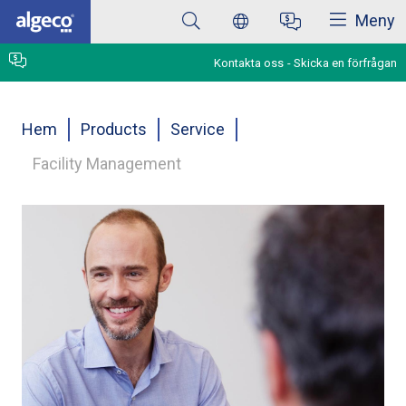
Stäng
Hoppa
Meny
till
huvudinnehåll
Kontakta oss
Skicka en förfrågan
Länkstig
Hem
Products
Service
Facility Management