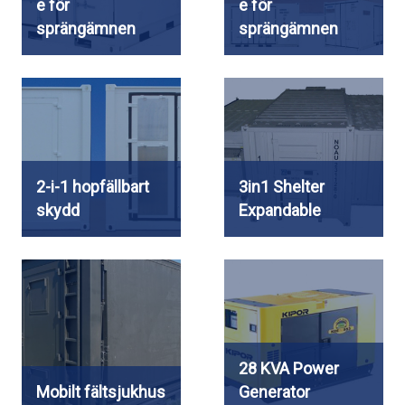
e för
e för
sprängämnen
sprängämnen
2-i-1 hopfällbart
3in1 Shelter
skydd
Expandable
28 KVA Power
Mobilt fältsjukhus
Generator