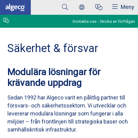
Stäng
Hoppa
Meny
till
huvudinnehåll
Kontakta oss
Skicka en förfrågan
Säkerhet & försvar
Modulära lösningar för
krävande uppdrag
Sedan 1992 har Algeco varit en pålitlig partner till
försvars- och säkerhetssektorn. Vi utvecklar och
levererar modulära lösningar som fungerar i alla
miljöer – från frontlinjen till strategiska baser och
samhällskritisk infrastruktur.