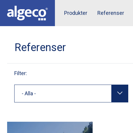
Hoppa
till
Top
Produkter
Referenser
huvudinnehåll
menu
Referenser
Filter:
- Alla -