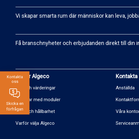
Vi skapar smarta rum där människor kan leva, jobba
Få branschnyheter och erbjudanden direkt till din 
Varför Algeco
Kontakta
Kontakta
oss
Etik och värderingar
Anställda
Fördelar med moduler
Kontaktfor
Skicka en
förfrågan
Miljö och hållbarhet
Våra konto
Varför välja Algeco
Serviceanm