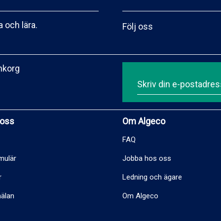
 och lära.
Följ oss
inkorg
 oss
Om Algeco
FAQ
mulär
Jobba hos oss
r
Ledning och ägare
älan
Om Algeco