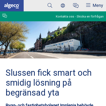
Stäng
Hoppa
Meny
till
huvudinnehåll
Kontakta oss
Skicka en förfrågan
Slussen fick smart och
smidig lösning på
begränsad yta
Bygg- och fastighetsbolaget Implenia behövde