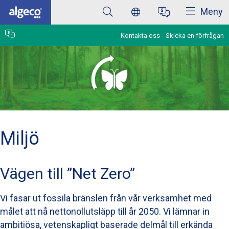
Stäng
Hoppa
Meny
till
huvudinnehåll
Kontakta oss
Skicka en förfrågan
Miljö
Vägen till ”Net Zero”
Vi fasar ut fossila bränslen från vår verksamhet med
målet att nå nettonollutsläpp till år 2050. Vi lämnar in
ambitiösa, vetenskapligt baserade delmål till erkända