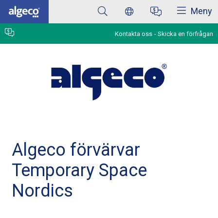
Stäng
Hoppa
Meny
till
huvudinnehåll
Kontakta oss
Skicka en förfrågan
Algeco förvärvar
Temporary Space
Nordics