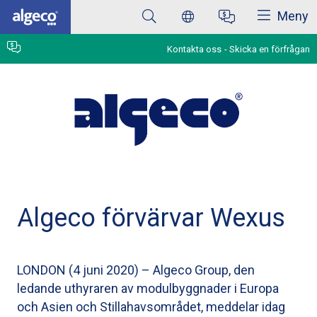
Stäng
Hoppa
Meny
till
huvudinnehåll
Kontakta oss
Skicka en förfrågan
Algeco förvärvar Wexus
LONDON (4 juni 2020) – Algeco Group, den
ledande uthyraren av modulbyggnader i Europa
och Asien och Stillahavsområdet, meddelar idag