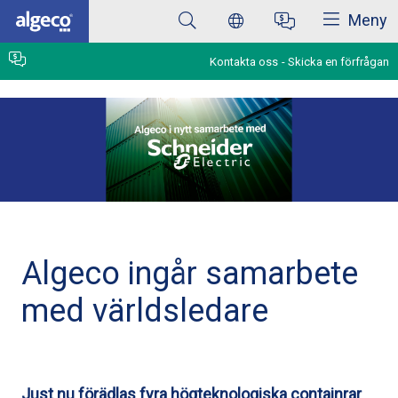
Stäng
Hoppa
Meny
till
huvudinnehåll
Kontakta oss
Skicka en förfrågan
Algeco ingår samarbete
med världsledare
Just nu förädlas fyra högteknologiska containrar