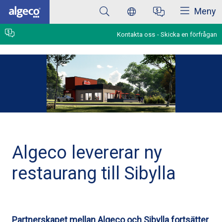
Stäng
Hoppa
Meny
till
huvudinnehåll
Kontakta oss
Skicka en förfrågan
Algeco levererar ny
restaurang till Sibylla
Partnerskapet mellan Algeco och Sibylla fortsätter