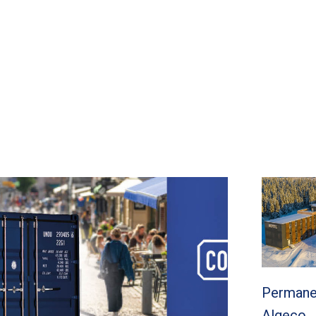
Permane
Algeco…