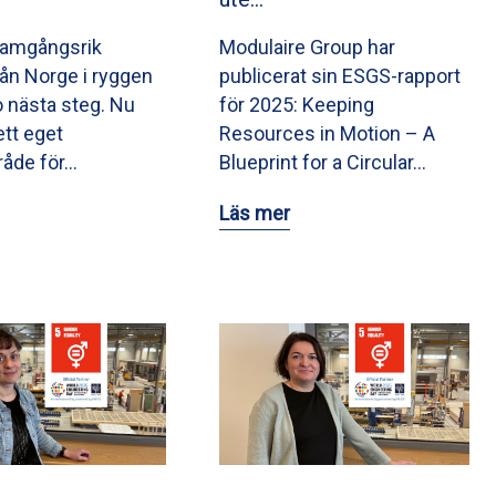
ramgångsrik
Modulaire Group har
från Norge i ryggen
publicerat sin ESGS-rapport
o nästa steg. Nu
för 2025: Keeping
ett eget
Resources in Motion – A
råde för…
Blueprint for a Circular…
Läs mer