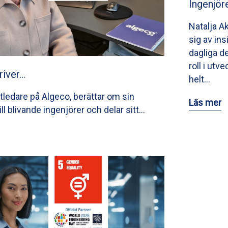
Ingenjör
Natalja A
sig av ins
dagliga de
roll i utv
river…
helt…
tledare på Algeco, berättar om sin
Läs mer
till blivande ingenjörer och delar sitt…