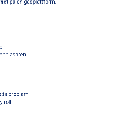
erhet på en gasplattform.
den
webbläsaren!
reds problem
 roll