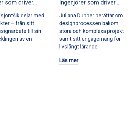
er som driver…
Ingenjörer som driver…
ksjontšik delar med
Juliana Dupper berättar om
ikter – från sitt
designprocessen bakom
signarbete till sin
stora och komplexa projekt
ecklingen av en
samt sitt engagemang för
livslångt lärande.
Läs mer