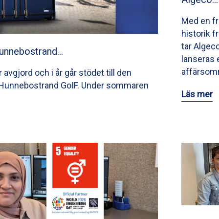
Med en f
historik 
tar Algec
Hunnebostrand…
lanseras 
affärsom
avgjord och i år går stödet till den
n Hunnebostrand GoIF. Under sommaren
Läs mer