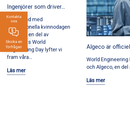
Ingenjörer som driver…
Kontakta
I samband med
oss
Internationella kvinnodagen
och som en del av
UNESCO:s World
Skicka en
Algeco är officie
förfrågan
Engineering Day lyfter vi
fram våra…
World Engineering D
och Algeco, en del 
Läs mer
Läs mer