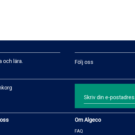
 och lära.
Följ oss
inkorg
 oss
Om Algeco
FAQ