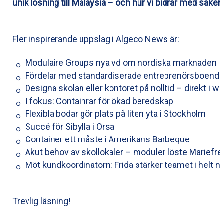
unik lösning till Malaysia – och hur vi bidrar med säk
Fler inspirerande uppslag i Algeco News är:
Modulaire Groups nya vd om nordiska marknaden
Fördelar med standardiserade entreprenörsboen
Designa skolan eller kontoret på nolltid – direkt i 
I fokus: Containrar för ökad beredskap
Flexibla bodar gör plats på liten yta i Stockholm
Succé för Sibylla i Orsa
Container ett måste i Amerikans Barbeque
Akut behov av skollokaler – moduler löste Marief
Möt kundkoordinatorn: Frida stärker teamet i helt ny
Trevlig läsning!