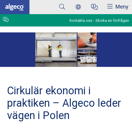
Stäng
Hoppa
Meny
till
huvudinnehåll
Kontakta oss
Skicka en förfrågan
Cirkulär ekonomi i
praktiken – Algeco leder
vägen i Polen