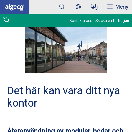
Stäng
Hoppa
Meny
till
huvudinnehåll
Kontakta oss
Skicka en förfrågan
Det här kan vara ditt nya
kontor
Återanvändning av moduler, bodar och