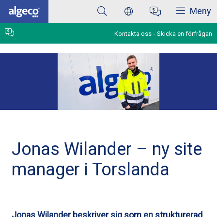
Stäng
Hoppa
Meny
till
huvudinnehåll
Kontakta oss
Skicka en förfrågan
Jonas Wilander – ny site
manager i Torslanda
Jonas Wilander beskriver sig som en strukturerad