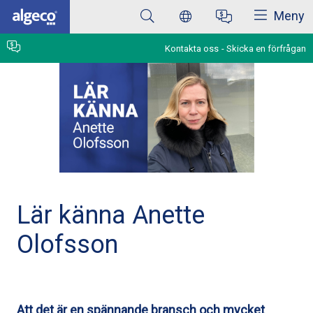
Stäng
Hoppa
Meny
till
huvudinnehåll
Kontakta oss
Skicka en förfrågan
Lär känna Anette
Olofsson
Att det är en spännande bransch och mycket