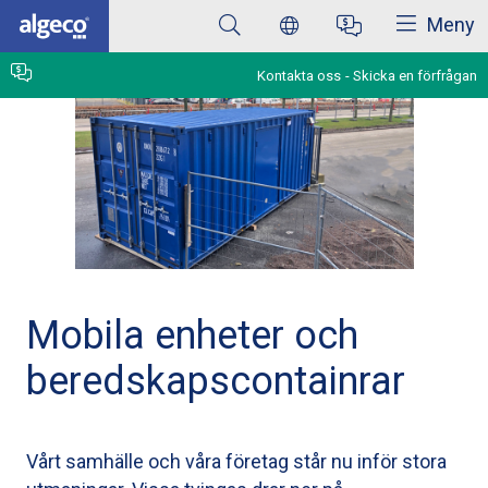
Stäng
Hoppa
Meny
till
huvudinnehåll
Kontakta oss
Skicka en förfrågan
Mobila enheter och
beredskapscontainrar
Vårt samhälle och våra företag står nu inför stora