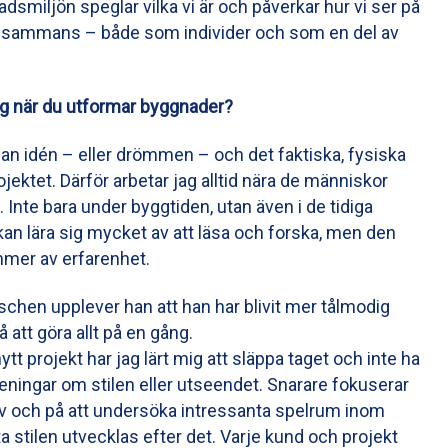
dsmiljön speglar vilka vi är och påverkar hur vi ser på
illsammans – både som individer och som en del av
dig när du utformar byggnader?
an idén – eller drömmen – och det faktiska, fysiska
ojektet. Därför arbetar jag alltid nära de människor
Inte bara under byggtiden, utan även i de tidiga
an lära sig mycket av att läsa och forska, men den
mer av erfarenhet.
schen upplever han att han har blivit mer tålmodig
 att göra allt på en gång.
nytt projekt har jag lärt mig att släppa taget och inte ha
eningar om stilen eller utseendet. Snarare fokuserar
v och på att undersöka intressanta spelrum inom
ta stilen utvecklas efter det. Varje kund och projekt