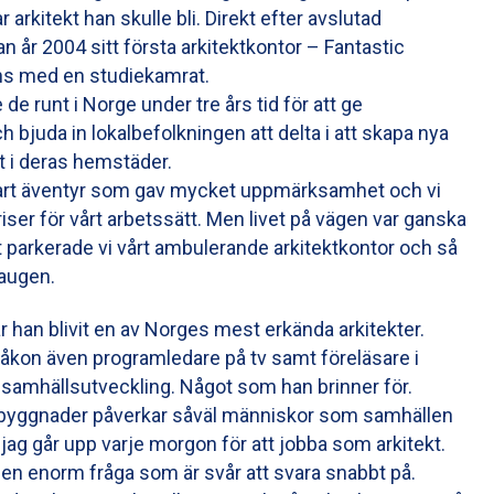
r arkitekt han skulle bli. Direkt efter avslutad
an år 2004 sitt första arkitektkontor – Fantastic
s med en studiekamrat.
de runt i Norge under tre års tid för att ge
h bjuda in lokalbefolkningen att delta i att skapa nya
t i deras hemstäder.
bart äventyr som gav mycket uppmärksamhet och vi
ser för vårt arbetssätt. Men livet på vägen var ganska
et parkerade vi vårt ambulerande arkitektkontor och så
augen.
han blivit en av Norges mest erkända arkitekter.
Håkon även programledare på tv samt föreläsare i
samhällsutveckling. Något som han brinner för.
h byggnader påverkar såväl människor som samhällen
t jag går upp varje morgon för att jobba som arkitekt.
 en enorm fråga som är svår att svara snabbt på.