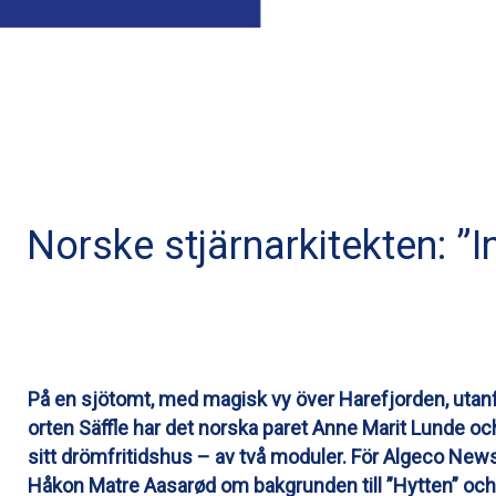
Norske stjärnarkitekten: ”I
På en sjötomt, med magisk vy över Harefjorden, uta
orten Säffle har det norska paret Anne Marit Lunde o
sitt drömfritidshus – av två moduler. För Algeco News
Håkon Matre Aasarød om bakgrunden till ”Hytten” och vi