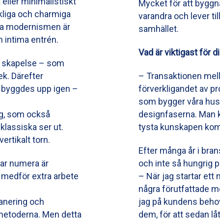
 eller minimalistiskt
Mycket för att byggna
rkliga och charmiga
varandra och lever t
ska modernismen är
samhället.
 intima entrén.
Vad är viktigast för 
n skapelse – som
ek. Därefter
– Transaktionen mell
t byggdes upp igen –
förverkligandet av pr
som bygger våra hus. 
ng, som också
designfaserna. Man k
klassiska ser ut.
tysta kunskapen kom
ertikalt torn.
Efter många år i bran
tar numera är
och inte så hungrig på
 medför extra arbete
– När jag startar ett 
några förutfattade m
anering och
jag på kundens beho
 metoderna. Men detta
dem, för att sedan lå