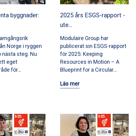
nta byggnader:
2025 års ESGS-rapport -
ute…
ramgångsrik
Modulaire Group har
från Norge i ryggen
publicerat sin ESGS-rapport
o nästa steg. Nu
för 2025: Keeping
ett eget
Resources in Motion – A
råde för…
Blueprint for a Circular…
Läs mer