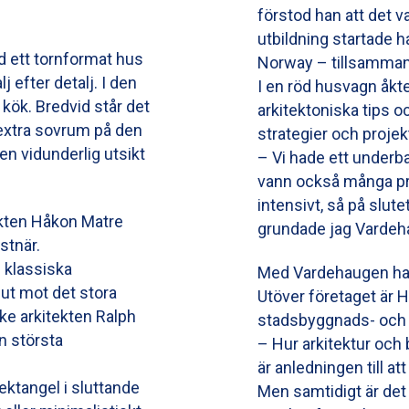
förstod han att det va
utbildning startade h
d ett tornformat hus
Norway – tillsamman
 efter detalj. I den
I en röd husvagn åkte 
ök. Bredvid står det
arkitektoniska tips oc
 extra sovrum på den
strategier och projek
en vidunderlig utsikt
– Vi hade ett under
vann också många pri
intensivt, så på slut
kten Håkon Matre
grundade jag Vardeh
stnär.
n klassiska
Med Vardehaugen har 
 ut mot det stora
Utöver företaget är 
ke arkitekten Ralph
stadsbyggnads- och 
n största
– Hur arkitektur oc
är anledningen till at
ektangel i sluttande
Men samtidigt är det