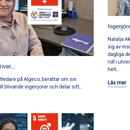
Ingenjör
Natalja A
sig av ins
dagliga de
roll i utv
river…
helt…
tledare på Algeco, berättar om sin
Läs mer
till blivande ingenjörer och delar sitt…