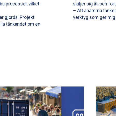
a processer, vilket i
skiljer sig åt, och för
– Att anamma tanken p
er gjorda. Projekt
verktyg som ger mig in
ella tänkandet om en