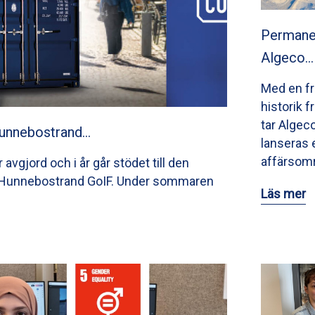
Permane
Algeco…
Med en f
historik 
tar Algec
Hunnebostrand…
lanseras 
affärsom
avgjord och i år går stödet till den
n Hunnebostrand GoIF. Under sommaren
Läs mer