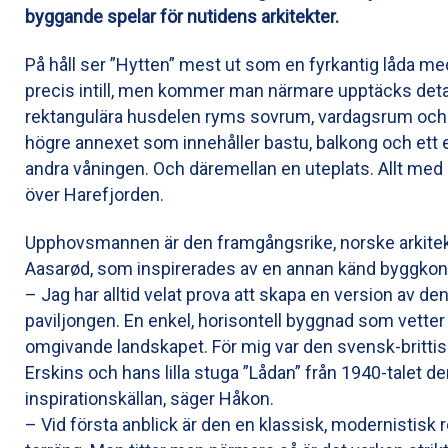
byggande spelar för nutidens arkitekter.
På håll ser ”Hytten” mest ut som en fyrkantig låda me
precis intill, men kommer man närmare upptäcks detalj
rektangulära husdelen ryms sovrum, vardagsrum och k
högre annexet som innehåller bastu, balkong och ett
andra våningen. Och däremellan en uteplats. Allt med 
över Harefjorden.
Upphovsmannen är den framgångsrike, norske arkite
Aasarød, som inspirerades av en annan känd byggkon
– Jag har alltid velat prova att skapa en version av de
paviljongen. En enkel, horisontell byggnad som vetter
omgivande landskapet. För mig var den svensk-brittis
Erskins och hans lilla stuga ”Lådan” från 1940-talet de
inspirationskällan, säger Håkon.
– Vid första anblick är den en klassisk, modernistisk r