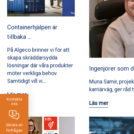
Containerhjälpen är
tillbaka …
På Algeco brinner vi för att
skapa skräddarsydda
lösningar där våra produkter
Ingenjörer som d
möter verkliga behov.
Samtidigt vill vi…
Muna Samir, projek
karriärväg, ger råd 
Läs mer
Kontakta
Läs mer
oss
Skicka en
förfrågan