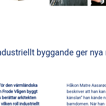
ndustriellt byggande ger nya
nför den värmländska
Håkon Matre Aasarød h
ch Frode Vågen byggt
beskriver att han ka
 berättar arkitekten
känslan” han kände n
lken roll industriellt
barndomen. När han s