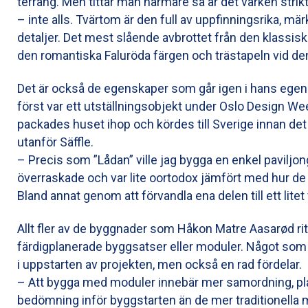
terräng. Men tittar man närmare så är det varken strikt
– inte alls. Tvärtom är den full av uppfinningsrika, mä
detaljer. Det mest slående avbrottet från den klassi
den romantiska Faluröda färgen och trästapeln vid den
Det är också de egenskaper som går igen i hans ege
först var ett utställningsobjekt under Oslo Design We
packades huset ihop och kördes till Sverige innan de
utanför Säffle.
– Precis som ”Lådan” ville jag bygga en enkel paviljo
överraskade och var lite oortodox jämfört med hur de 
Bland annat genom att förvandla ena delen till ett litet v
Allt fler av de byggnader som Håkon Matre Aasarød ri
färdigplanerade byggsatser eller moduler. Något som
i uppstarten av projekten, men också en rad fördelar.
– Att bygga med moduler innebär mer samordning, pl
bedömning inför byggstarten än de mer traditionella