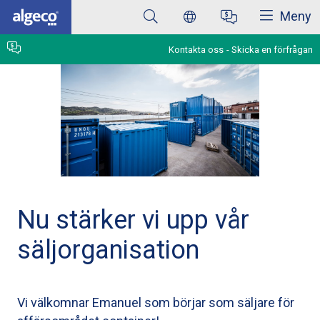
Stäng
Hoppa
Meny
till
huvudinnehåll
Kontakta oss
Skicka en förfrågan
Nu stärker vi upp vår
säljorganisation
Vi välkomnar Emanuel som börjar som säljare för