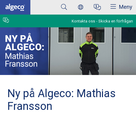
Stäng
Hoppa
Meny
till
huvudinnehåll
Kontakta oss
Skicka en förfrågan
Ny på Algeco: Mathias
Fransson