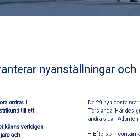
ranterar nyanställningar och
ora ordrar.
I
De 29 nya containrarna
ikund till ett
Torslanda. Här desig
andra sidan Atlanten.
et känns verkligen
– Eftersom containra
ljare och