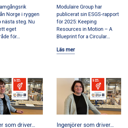
ramgångsrik
Modulaire Group har
från Norge i ryggen
publicerat sin ESGS-rapport
o nästa steg. Nu
för 2025: Keeping
ett eget
Resources in Motion – A
råde för…
Blueprint for a Circular…
Läs mer
er som driver…
Ingenjörer som driver…