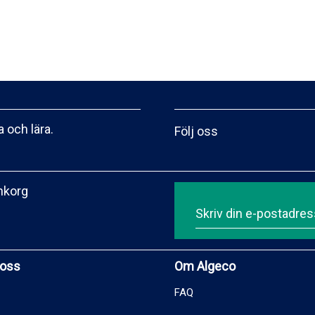
 och lära.
Följ oss
inkorg
 oss
Om Algeco
FAQ