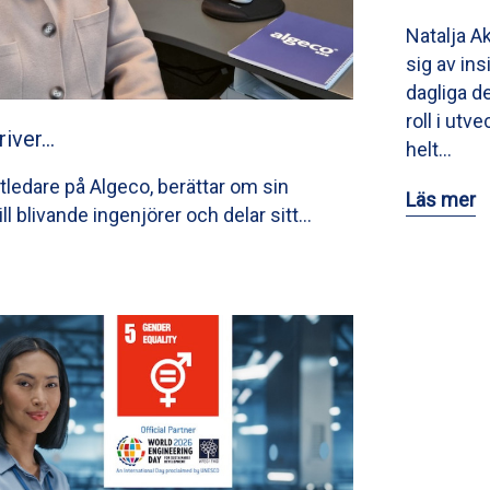
Natalja A
sig av ins
dagliga de
roll i utv
river…
helt…
tledare på Algeco, berättar om sin
Läs mer
till blivande ingenjörer och delar sitt…