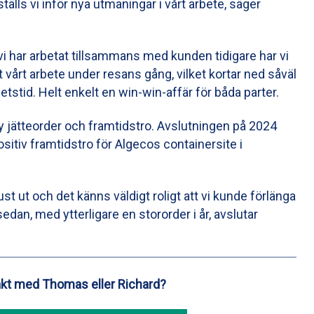
tälls vi inför nya utmaningar i vårt arbete, säger
vi har arbetat tillsammans med kunden tidigare har vi
t vårt arbete under resans gång, vilket kortar ned såväl
stid. Helt enkelt en win-win-affär för båda parter.
y jätteorder och framtidstro. Avslutningen på 2024
itiv framtidstro för Algecos containersite i
ust ut och det känns väldigt roligt att vi kunde förlänga
sedan, med ytterligare en stororder i år, avslutar
akt med Thomas eller Richard?