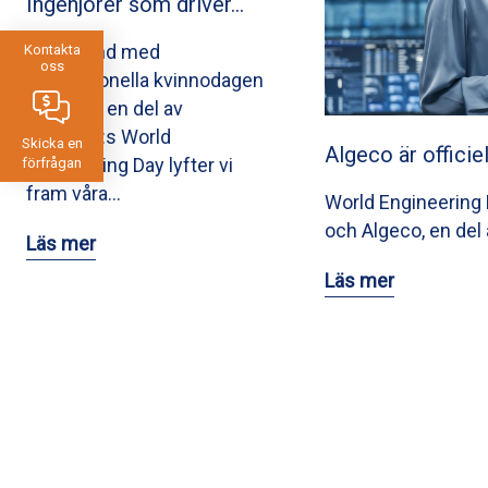
Ingenjörer som driver…
I samband med
Kontakta
oss
Internationella kvinnodagen
och som en del av
UNESCO:s World
Skicka en
Algeco är officie
Engineering Day lyfter vi
förfrågan
fram våra…
World Engineering D
och Algeco, en del 
Läs mer
Läs mer