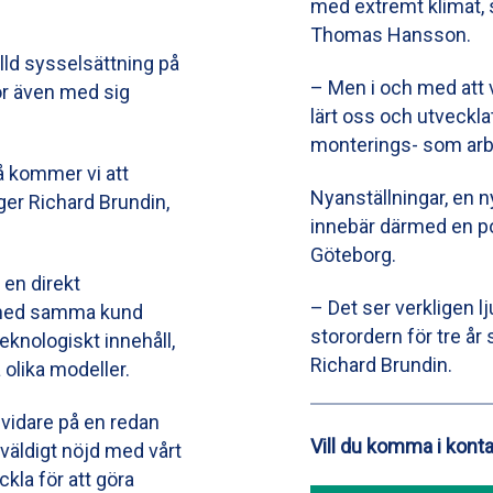
med extremt klimat, s
Thomas Hansson.
lld sysselsättning på
– Men i och med att 
för även med sig
lärt oss och utveckla
monterings- som arbet
å kommer vi att
Nyanställningar, en n
ger Richard Brundin,
innebär därmed en pos
Göteborg.
 en direkt
– Det ser verkligen lj
e med samma kund
storordern för tre år 
knologiskt innehåll,
Richard Brundin.
 olika modeller.
 vidare på en redan
Vill du komma i kont
 väldigt nöjd med vårt
kla för att göra