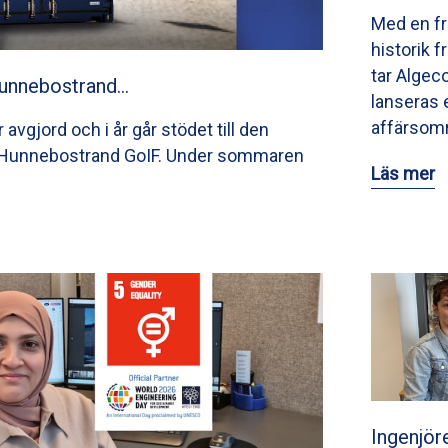
Med en f
historik 
tar Algec
Hunnebostrand…
lanseras 
affärsom
avgjord och i år går stödet till den
n Hunnebostrand GoIF. Under sommaren
Läs mer
Ingenjör