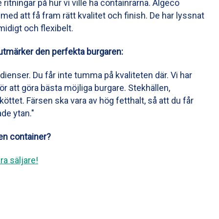
e ritningar på hur vi ville ha containrarna. Algeco
med att få fram rätt kvalitet och finish. De har lyssnat
midigt och flexibelt.
tmärker den perfekta burgaren:
dienser. Du får inte tumma på kvaliteten där. Vi har
för att göra bästa möjliga burgare. Stekhällen,
öttet. Färsen ska vara av hög fetthalt, så att du får
de ytan."
 en container?
a säljare!