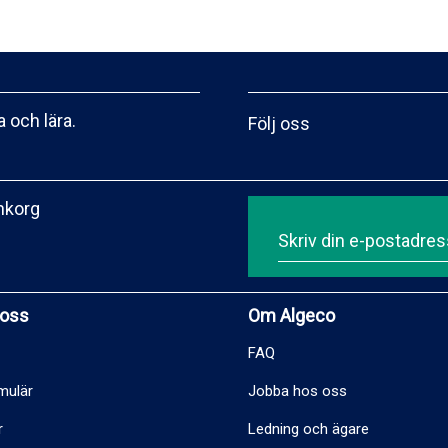
 och lära.
Följ oss
inkorg
 oss
Om Algeco
FAQ
mulär
Jobba hos oss
r
Ledning och ägare