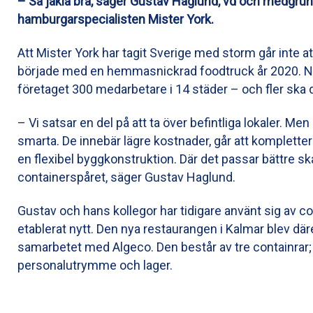
– Så jäkla bra, säger Gustav Haglund, vd och medgrund
hamburgarspecialisten Mister York.
Att Mister York har tagit Sverige med storm går inte at
började med en hemmasnickrad foodtruck år 2020. N
företaget 300 medarbetare i 14 städer – och fler ska de
– Vi satsar en del på att ta över befintliga lokaler. Men
smarta. De innebär lägre kostnader, går att kompletter
en flexibel byggkonstruktion. Där det passar bättre ska
containerspåret, säger Gustav Haglund.
Gustav och hans kollegor har tidigare använt sig av co
etablerat nytt. Den nya restaurangen i Kalmar blev dä
samarbetet med Algeco. Den består av tre containrar; 
personalutrymme och lager.