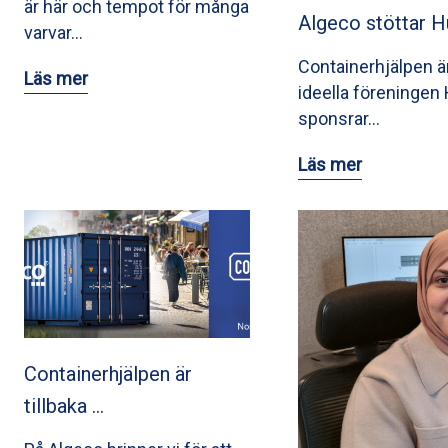
är här och tempot för många
Algeco stöttar 
varvar…
Containerhjälpen är 
Läs mer
ideella föreninge
sponsrar…
Läs mer
Containerhjälpen är
tillbaka …