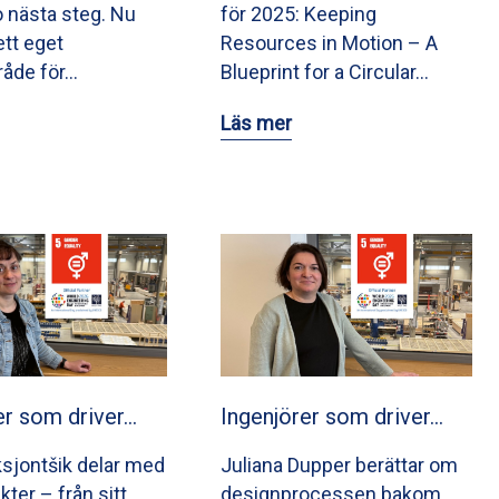
o nästa steg. Nu
för 2025: Keeping
ett eget
Resources in Motion – A
råde för…
Blueprint for a Circular…
Läs mer
er som driver…
Ingenjörer som driver…
ksjontšik delar med
Juliana Dupper berättar om
ikter – från sitt
designprocessen bakom