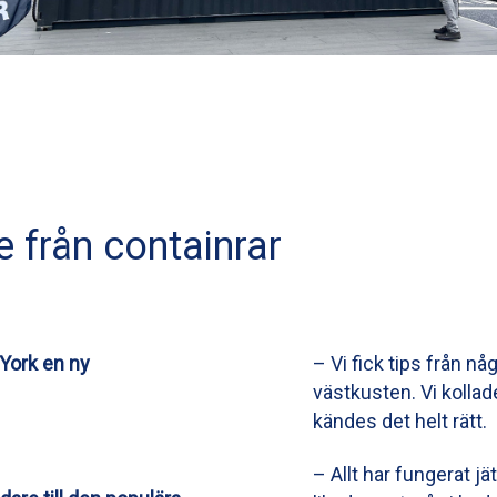
 från containrar
York en ny
– Vi fick tips från n
västkusten. Vi kollad
kändes det helt rätt.
– Allt har fungerat jä