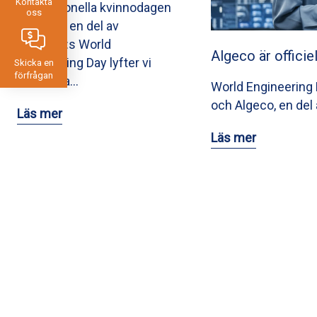
Kontakta
Internationella kvinnodagen
oss
och som en del av
UNESCO:s World
Algeco är officie
Engineering Day lyfter vi
Skicka en
förfrågan
fram våra…
World Engineering D
och Algeco, en del 
Läs mer
Läs mer