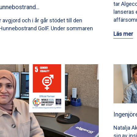
tar Algec
Hunnebostrand…
lanseras 
affärsom
avgjord och i år går stödet till den
n Hunnebostrand GoIF. Under sommaren
Läs mer
Ingenjör
Natalja A
sig av ins