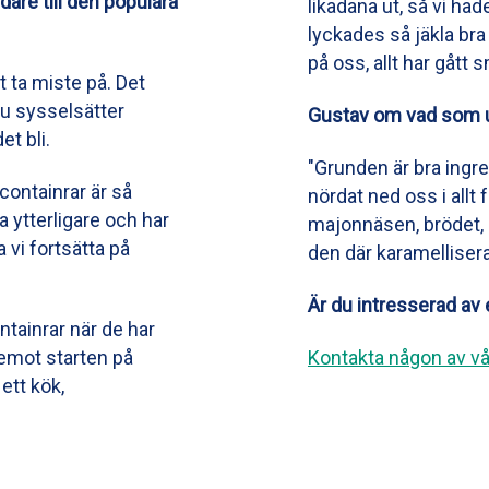
are till den populära
likadana ut, så vi had
lyckades så jäkla bra 
på oss, allt har gått s
t ta miste på. Det
u sysselsätter
Gustav om vad som u
t bli.
"Grunden är bra ingre
 containrar är så
nördat ned oss i allt 
a ytterligare och har
majonnäsen, brödet, k
 vi fortsätta på
den där karamellisera
Är du intresserad av
ntainrar när de har
remot starten på
Kontakta någon av vår
ett kök,