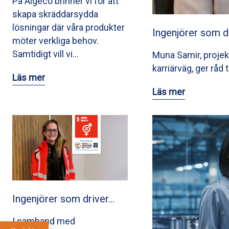
På Algeco brinner vi för att
skapa skräddarsydda
lösningar där våra produkter
Ingenjörer som d
möter verkliga behov.
Samtidigt vill vi…
Muna Samir, projek
karriärväg, ger råd 
Läs mer
Läs mer
Ingenjörer som driver…
I samband med