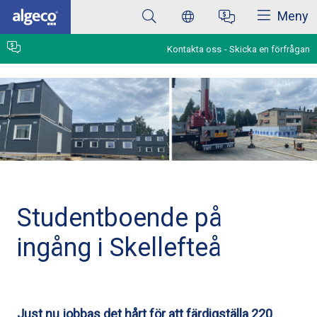
Stäng
Hoppa
Meny
till
huvudinnehåll
Kontakta oss
Skicka en förfrågan
Studentboende på
ingång i Skellefteå
Just nu jobbas det hårt för att färdigställa 220