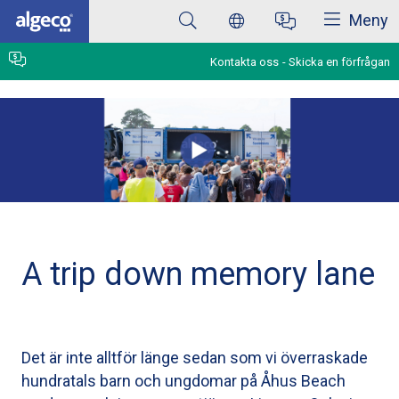
Stäng
Hoppa
Meny
till
huvudinnehåll
Kontakta oss
Skicka en förfrågan
A trip down memory lane
Det är inte alltför länge sedan som vi överraskade
hundratals barn och ungdomar på Åhus Beach