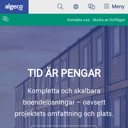
Stäng
Hoppa
Meny
till
huvudinnehåll
Kontakta oss
Skicka en förfrågan
TID ÄR PENGAR
Kompletta och skalbara
boendelösningar – oavsett
projektets omfattning och plats.