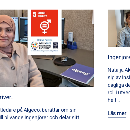
Ingenjör
Natalja A
sig av ins
dagliga de
roll i utv
river…
helt…
tledare på Algeco, berättar om sin
Läs mer
till blivande ingenjörer och delar sitt…