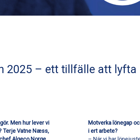
 2025 – ett tillfälle att lyft
 gör. Men hur lever vi
Motverka lönegap och
a? Terje Vatne Næss,
i ert arbete?
lchef Algeco Norge,
– När vi har lönejust