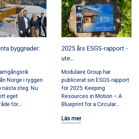
nta byggnader:
2025 års ESGS-rapport -
ute…
ramgångsrik
Modulaire Group har
från Norge i ryggen
publicerat sin ESGS-rapport
o nästa steg. Nu
för 2025: Keeping
ett eget
Resources in Motion – A
råde för…
Blueprint for a Circular…
Läs mer