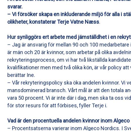
svarar.
– Vi försöker skapa en inkluderande miljö för alla i stäl
olikheter, konstaterar Terje Vatne Næss
.
Hur synliggörs ert arbete med jämställdhet i en rekr
– Jag är ansvarig för mellan 90 och 100 medarbetare 
är män och 20 är kvinnor, som arbetar på olika avdelning
rekryteringsprocess, om vi har två likställda kandidate
kvalifikationer men med två olika kön, är vår policy att 
berättar Ine.
– Vår rekryteringspolicy ska öka andelen kvinnor. Vi ve
mansdominerad bransch. Vårt mål är att den totala an
vara 50 procent. Vi är inte där i dag, men ska ta oss vid
för stor resurs för att förbises, fyller Terje i.
Vad är den procentuella andelen kvinnor inom Algeco 
– Procentsatserna varierar inom Algeco Nordics. I Sve