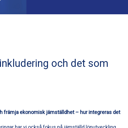
a inkludering och det som
 främja ekonomisk jämställdhet – hur integreras det
eringar har vi också fokus på jämställd lönutveckling.