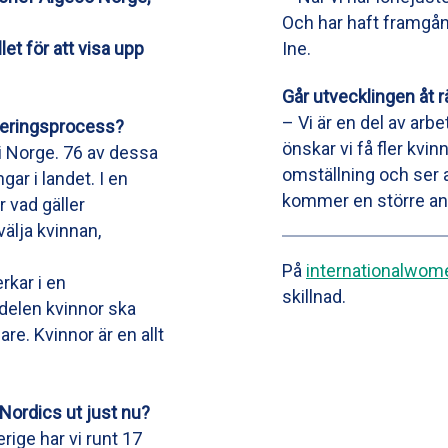
Och har haft framgång
let för att visa upp
Ine.
Går utvecklingen åt 
– Vi är en del av ar
yteringsprocess?
önskar vi få fler kvinn
i Norge. 76 av dessa
omställning och ser 
ar i landet. I en
kommer en större and
r vad gäller
välja kvinnan,
På
internationalwo
rkar i en
skillnad.
delen kvinnor ska
are. Kvinnor är en allt
Nordics ut just nu?
rige har vi runt 17