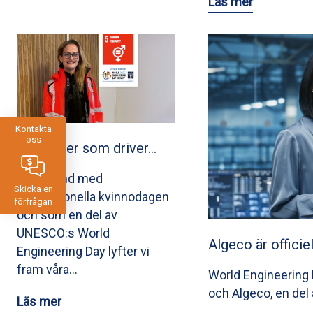
Läs mer
Kontakta
oss
Ingenjörer som driver…
I samband med
Skicka en
Internationella kvinnodagen
förfrågan
och som en del av
UNESCO:s World
Algeco är officie
Engineering Day lyfter vi
fram våra…
World Engineering D
och Algeco, en del 
Läs mer