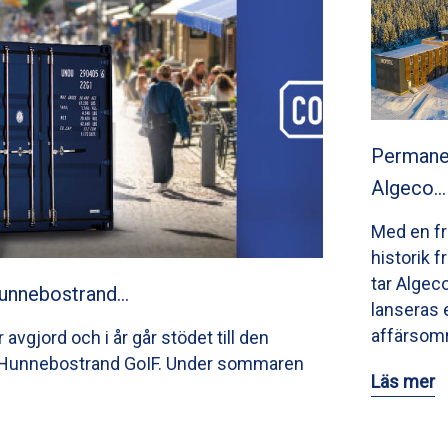
Permane
Algeco…
Med en f
historik 
tar Algec
Hunnebostrand…
lanseras 
affärsom
avgjord och i år går stödet till den
n Hunnebostrand GoIF. Under sommaren
Läs mer