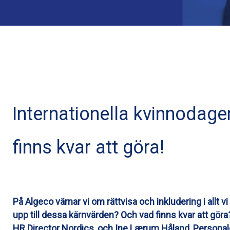
Internationella kvinnodagen
finns kvar att göra!
På Algeco värnar vi om rättvisa och inkludering i allt vi
upp till dessa kärnvärden? Och vad finns kvar att gör
HR Director Nordics, och Ine Lærum Håland, Persona