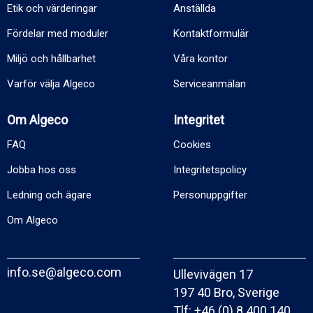
Etik och värderingar
Anställda
Fördelar med moduler
Kontaktformulär
Miljö och hållbarhet
Våra kontor
Varför välja Algeco
Serviceanmälan
Om Algeco
Integritet
FAQ
Cookies
Jobba hos oss
Integritetspolicy
Ledning och ägare
Personuppgifter
Om Algeco
info.se@algeco.com
Ullevivägen 17
197 40 Bro, Sverige
Tlf:
+46 (0) 8 400 140