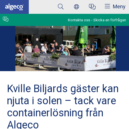
Stäng
Hoppa
Meny
till
huvudinnehåll
Kontakta oss
Skicka en förfrågan
Kville Biljards gäster kan
njuta i solen – tack vare
containerlösning från
Algeco