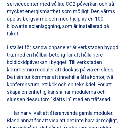
servicecenter med så lite CO2-påverkan och så
mycket energismarthet som möjligt. Den värms
upp av bergvärme och med hjälp av en 100
kilowatts solanläggning, som är installerad på
taket.
I stället för sandwichpaneler är verkstaden byggd i
trä, med en hållbar betong för att hålla nere
koldioxidpåverkan i bygget. Till verkstaden
kommer nio moduler att dockas på via en sluss.
De i sin tur kommer att innehålla åtta kontor, två
konferensrum, ett kök och en teknikdel. För att
skapa en enhetlig känsla har modulerna och
slussen dessutom ”klätts in” med en träfasad.
– Här har vi valt att återanvända gamla moduler.
Bland annat för att visa att det inte bara är möjligt,
utan också att det går att restaurera dem riktigt