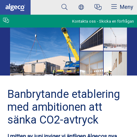
Stäng
Hoppa
Meny
till
huvudinnehåll
Kontakta oss
Skicka en förfrågan
Banbrytande etablering
med ambitionen att
sänka CO2-avtryck
I mitten av juni inviger vi äntligen Algecos nya