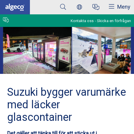
Stäng
Hoppa
Meny
till
huvudinnehåll
Kontakta oss
Skicka en förfrågan
Suzuki bygger varumärke
med läcker
glascontainer
Det gäller att tänka till för att sticka ut i