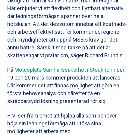
viktigt att man är van vid sättet man interagerar.
Här erbjuder vi ett flexibelt och flyttbart alternativ
där ledningsförmågan spänner över hela
hotskalan. Att det dessutom innebär ett kostnads-
och arbetseffektivt sätt för kommuner, regioner
och myndigheter att uppnå MSB:s krav gör det
ännu bättre. Särskilt med tanke på att det är
skattepengar vi pratar om, säger Richard Brundin.
På
Mötesplats Samhällssäkerhet i Stockholm
den
19 och 20 mars kommer produkten att lanseras.
Där kommer det att finnas möjlighet att göra en
första behovsanalys och därefter få en
skräddarsydd lösning presenterad för sig.
– Vi ser fram emot att hjälpa alla som behöver
höja sin ledningsförmåga att utöka sina
möjligheter att arbeta med