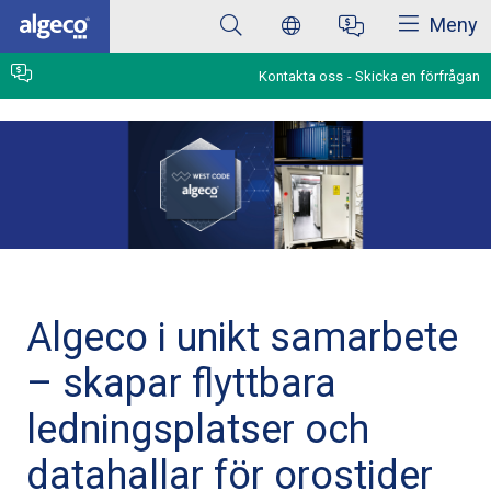
Stäng
Hoppa
Meny
till
huvudinnehåll
Kontakta oss
Skicka en förfrågan
Algeco i unikt samarbete
– skapar flyttbara
ledningsplatser och
datahallar för orostider