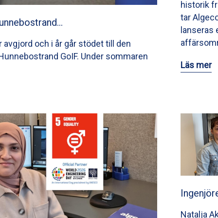
historik 
tar Algec
Hunnebostrand…
lanseras 
affärsom
avgjord och i år går stödet till den
n Hunnebostrand GoIF. Under sommaren
Läs mer
Ingenjör
Natalja A