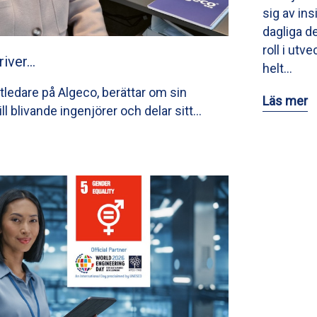
sig av ins
dagliga de
roll i utv
river…
helt…
tledare på Algeco, berättar om sin
Läs mer
till blivande ingenjörer och delar sitt…