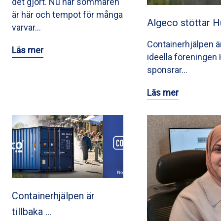
det gjort. Nu när sommaren
är här och tempot för många
Algeco stöttar 
varvar…
Containerhjälpen är 
Läs mer
ideella föreninge
sponsrar…
Läs mer
Containerhjälpen är
tillbaka …