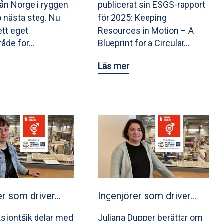
från Norge i ryggen
publicerat sin ESGS-rapport
o nästa steg. Nu
för 2025: Keeping
ett eget
Resources in Motion – A
råde för…
Blueprint for a Circular…
Läs mer
er som driver…
Ingenjörer som driver…
ksjontšik delar med
Juliana Dupper berättar om