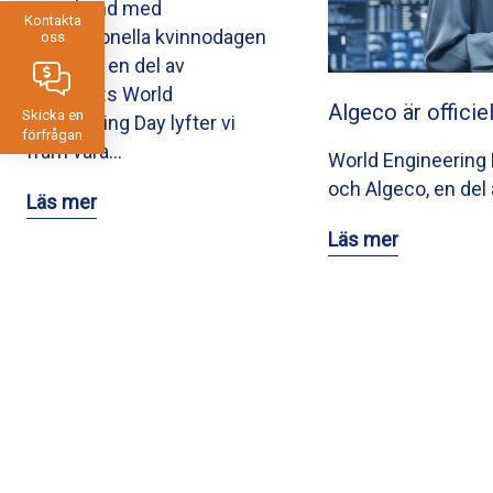
I samband med
Kontakta
Internationella kvinnodagen
oss
och som en del av
UNESCO:s World
Algeco är officie
Skicka en
Engineering Day lyfter vi
förfrågan
fram våra…
World Engineering D
och Algeco, en del 
Läs mer
Läs mer