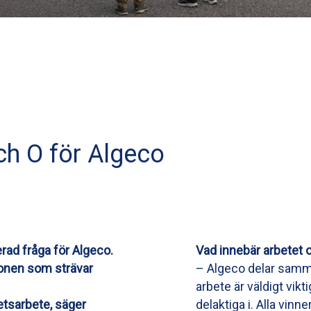
ch O för Algeco
erad fråga för Algeco.
Vad innebär arbetet
tionen som strävar
– Algeco delar samm
arbete är väldigt vik
hetsarbete, säger
delaktiga i. Alla vi