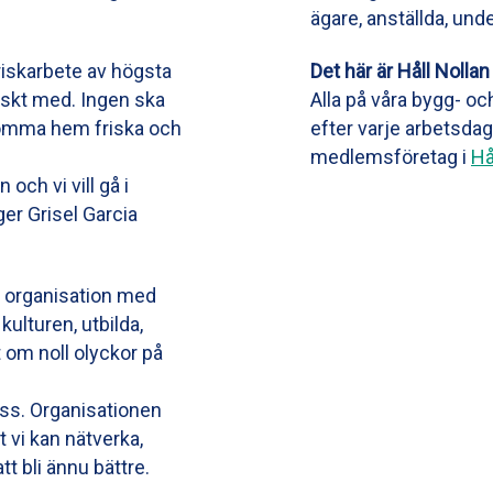
ägare, anställda, und
riskarbete av högsta
Det här är Håll Nollan
iskt med. Ingen ska
Alla på våra bygg- 
komma hem friska och
efter varje arbetsdag
medlemsföretag i
Hå
ch vi vill gå i
er Grisel Garcia
ll organisation med
kulturen, utbilda,
 om noll olyckor på
 oss. Organisationen
 vi kan nätverka,
t bli ännu bättre.