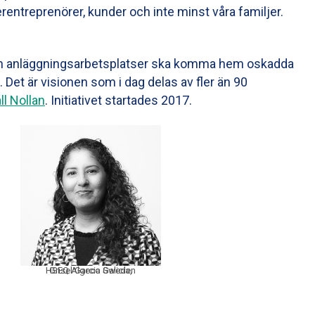
erentreprenörer, kunder och inte minst våra familjer.
och anläggningsarbetsplatser ska komma hem oskadda
. Det är visionen som i dag delas av fler än 90
ll Nollan
. Initiativet startades 2017.
HSEQ Algeco Sweden
Grisel Garcia Galicia,