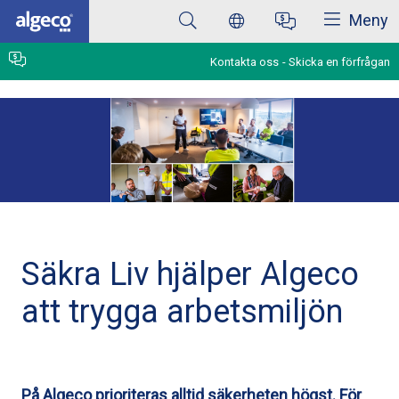
Stäng
Hoppa
Meny
till
huvudinnehåll
Kontakta oss
Skicka en förfrågan
Säkra Liv hjälper Algeco
att trygga arbetsmiljön
På Algeco prioriteras alltid säkerheten högst. För