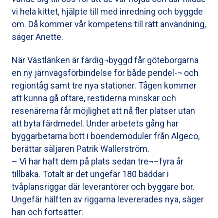
vi hela kittet, hjälpte till med inredning och byggde
om. Då kommer vår kompetens till rätt användning,
säger Anette.
När Västlänken är färdig¬byggd får göteborgarna
en ny järnvägsförbindelse för både pendel-¬ och
regiontåg samt tre nya stationer. Tågen kommer
att kunna gå oftare, restiderna minskar och
resenärerna får möjlighet att nå fler platser utan
att byta färdmedel. Under arbetets gång har
byggarbetarna bott i boendemoduler från Algeco,
berättar säljaren Patrik Wallerström.
– Vi har haft dem på plats sedan tre¬–fyra år
tillbaka. Totalt är det ungefär 180 bäddar i
tvåplansriggar där leverantörer och byggare bor.
Ungefär hälften av riggarna levererades nya, säger
han och fortsätter: