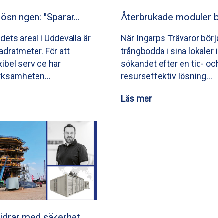
lösningen: "Sparar…
Återbrukade moduler b
ts areal i Uddevalla är
När Ingarps Trävaror börj
dratmeter. För att
trångbodda i sina lokaler
xibel service har
sökandet efter en tid- oc
erksamheten…
resurseffektiv lösning…
Läs mer
idrar med säkerhet…