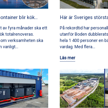
container blir kök…
Här är Sveriges störst
t av fyra månader ska ett
På rekordtid har persona
kök totalrenoveras.
utanför Boden dubblerat
 som verksamheten ska
hela 1 400 personer en bä
m vanligt…
vardag. Med flera…
Läs mer