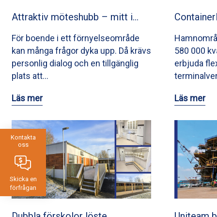
Attraktiv möteshubb – mitt i…
Container
För boende i ett förnyelseområde
Hamnområde
kan många frågor dyka upp. Då krävs
580 000 kva
personlig dialog och en tillgänglig
erbjuda fle
plats att…
terminalv
Läs mer
Läs mer
Kontakta
oss
Skicka en
förfrågan
Dubbla förskolor löste…
Uniteam b