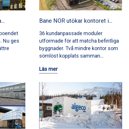
a…
Bane NOR utökar kontoret i…
lboendet
36 kundanpassade moduler
s. Nu ges
utformade för att matcha befintliga
ttre
byggnader. Två mindre kontor som
sömlöst kopplats samman…
Läs mer