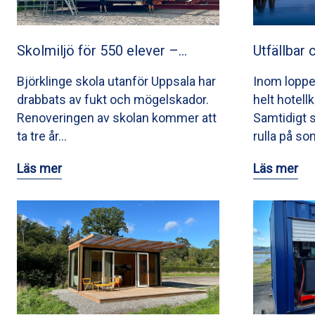
Skolmiljö för 550 elever –…
Utfällbar 
Björklinge skola utanför Uppsala har
Inom loppe
drabbats av fukt och mögelskador.
helt hotell
Renoveringen av skolan kommer att
Samtidigt
ta tre år…
rulla på so
Läs mer
Läs mer