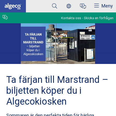
Stäng
Hoppa
Meny
till
huvudinnehåll
Kontakta oss
Skicka en förfrågan
Ta färjan till Marstrand –
biljetten köper du i
Algecokiosken
Sommaren är den perfekta tiden för härliga