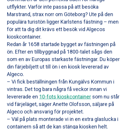
utflykter. Varför inte passa på att besöka
Marstrand, strax norr om Göteborg? Ute på den
populära turistön ligger Karlstens fästning – men
för att ta dig dit krävs ett besök vid Algecos
kioskcontainer.
Redan år 1658 startade bygget av fästningen på
ön. Efter en tillbyggnad på 1800-talet sågs den
som en av Europas starkaste fästningar. Du köper
din färjebiljett ut till ön i en kiosk levererad av
Algeco.
– Vi fick beställningen från Kungälvs Kommun i
vintras. Det tog bara några få veckor innan vi
levererade en
10-fots kioskcontainer
som nu står
vid färjeläget, säger Anette Olofsson, säljare på
Algeco och ansvarig för projektet.
– Väl på plats monterade vi in en extra glaslucka i
containern så att de kan stänga kiosken helt.