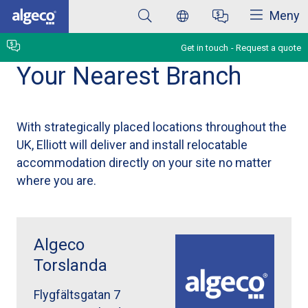
Close
Skip
Meny
to
main
content
Get in touch
Request a quote
Your Nearest Branch
With strategically placed locations throughout the
UK, Elliott will deliver and install relocatable
accommodation directly on your site no matter
where you are.
Algeco
Torslanda
Flygfältsgatan 7