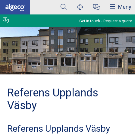
Close
Skip
Meny
to
main
content
Get in touch
Request a quote
Referens Upplands
Väsby
Referens Upplands Väsby