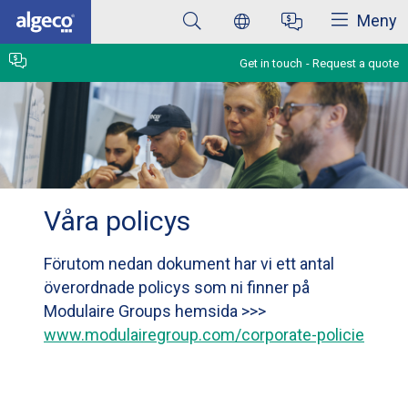
Close
Skip
Meny
to
main
content
Get in touch
Request a quote
Våra policys
Förutom nedan dokument har vi ett antal
överordnade policys som ni finner på
Modulaire Groups hemsida >>>
www.modulairegroup.com/corporate-policie