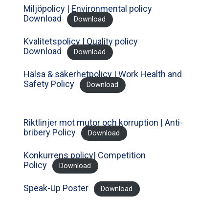
Miljöpolicy | Environmental policy
Download
Download
Kvalitetspolicy | Quality policy
Download
Download
Hälsa & säkerhetpolicy | Work Health and
Safety Policy
Download
Riktlinjer mot mutor och korruption | Anti-
bribery Policy
Download
Konkurrens policy| Competition
Policy
Download
Speak-Up Poster
Download