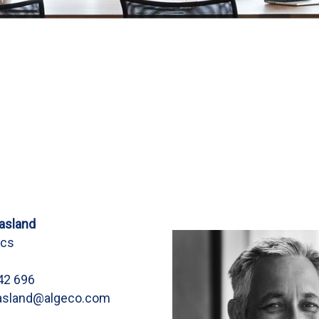
Aasland
ics
42 696
aasland@algeco.com