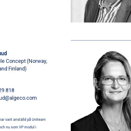
uud
e Concept (Norway,
nd Finland)
29 818
uud@algeco.com
ar varit anställd på Uniteam
och nu som VP modul i