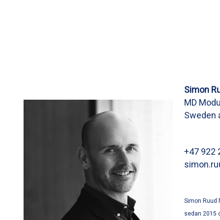
Simon R
MD Modul
Sweden a
+47 922 
simon.r
Simon Ruud h
sedan 2015 