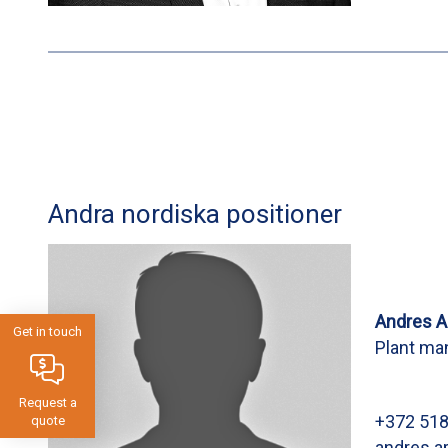
Andra nordiska positioner
Andres A
Get in touch
Plant ma
Request a
+372 51
quote
andres.a