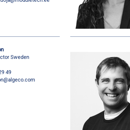
on
ector Sweden
29 49
son@algeco.com