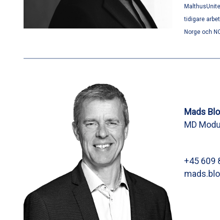
MalthusUnit
tidigare arbe
Norge och N
Mads Bl
MD Modu
+45 609 
mads.bl