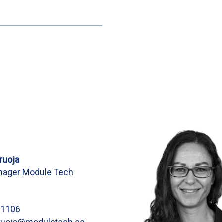
ruoja
nager Module Tech
81106
ruoja@moduletech.ee