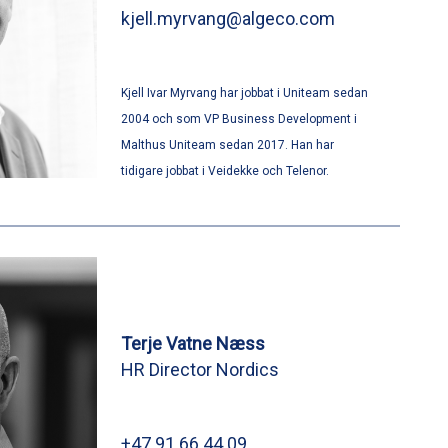
kjell.myrvang@algeco.com
Kjell Ivar Myrvang har jobbat i Uniteam sedan
2004 och som VP Business Development i
Malthus Uniteam sedan 2017. Han har
tidigare jobbat i Veidekke och Telenor.
Terje Vatne Næss
HR Director Nordics
+47 91 66 44 09