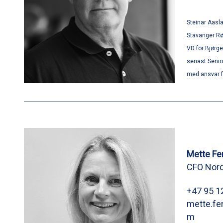
Steinar Aasla
Stavanger Rø
VD för Bjørg
senast Senior
med ansvar fö
Mette Fe
CFO Nord
+47 95 1
mette.fe
m