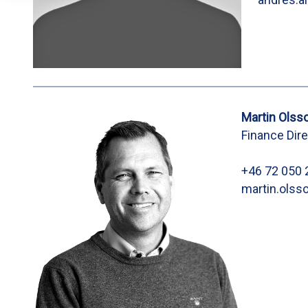
Martin Olss
Finance Dir
+46 72 050 
martin.ols