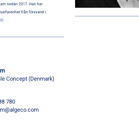
eam sedan 2017. Han har
tserfarenhet från försvaret i
CC.
om
le Concept (Denmark)
88 780
om@algeco.com