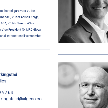
nd har tidigare varit VD för
rhandel, VD för Ahlsell Norge,
e ASA, VD för Stream AS och
 Vice President för MRC Global -
r all internationell verksamhet.
rkingstad
ics
2 97 64
rkingstaad@algeco.co