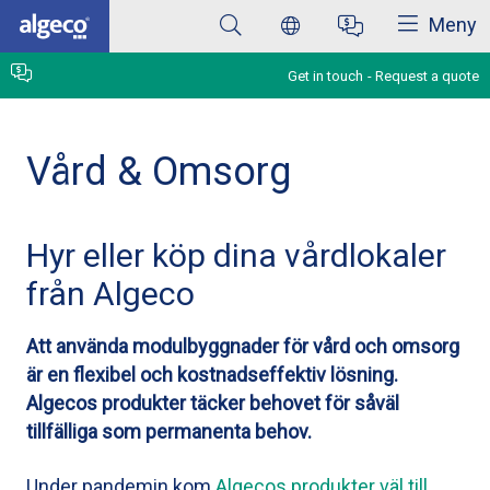
Close
Skip
Meny
to
main
content
Get in touch
Request a quote
Vård & Omsorg
Hyr eller köp dina vårdlokaler
från Algeco
Att använda modulbyggnader för vård och omsorg
är en flexibel och kostnadseffektiv lösning.
Algecos produkter täcker behovet för såväl
tillfälliga som permanenta behov.
Under pandemin kom
Algecos produkter väl till