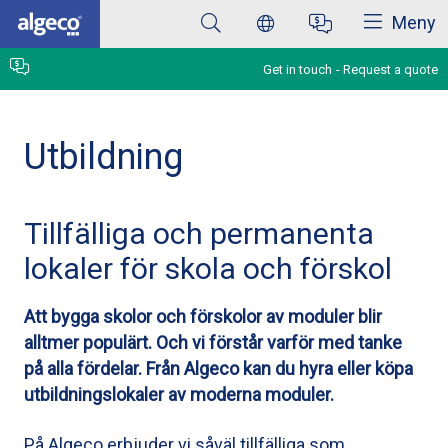
Close
Skip
Meny
to
main
content
Get in touch
Request a quote
Utbildning
Tillfälliga och permanenta
lokaler för skola och förskol
Att bygga skolor och förskolor av moduler blir
alltmer populärt. Och vi förstår varför med tanke
på alla fördelar. Från Algeco kan du hyra eller köpa
utbildningslokaler av moderna moduler.
På Algeco erbjuder vi såväl tillfälliga som